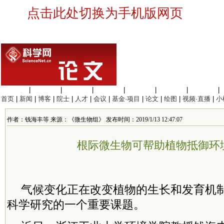
点击此处切换为手机版网页
生命科学
|
医学科学
|
化学科学
|
工程材料
|
信息科学
|
地球科学
|
数理科学
|
首页
|
新闻
|
博客
|
院士
|
人才
|
会议
|
基金·项目
|
论文
|
绘图
|
视频·直播
|
小
作者：钱海丰等 来源：《微生物组》 发布时间：2019/1/13 12:47:07
根际微生物可帮助植物抵御环
气候变化正在改变植物的生长和发育机
科学研究的一个重要课题。