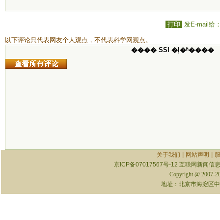
打印
发E-mail给
以下评论只代表网友个人观点，不代表科学网观点。
���� SSI �ļ�ʱ����
|
|
关于我们
网站声明
京ICP备07017567号-12
互联网新闻信息服
Copyright @ 2007-
地址：北京市海淀区中关村