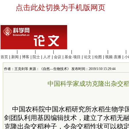
点击此处切换为手机版网页
生命科学
|
医学科学
|
化学科学
|
工程材料
|
信息科学
|
地球科学
|
数理科学
|
首页
|
新闻
|
博客
|
院士
|
人才
|
会议
|
基金·项目
|
论文
|
绘图
|
视频·直播
|
小
作者：王克剑等 来源：《自然—生物技术》 发布时间：2019/1/10 15:29:44
中国科学家成功克隆出杂交
中国农科院中国水稻研究所水稻生物学
剑团队利用基因编辑技术，建立了水稻无
克隆出杂交稻种子，令杂交稻性状可以稳