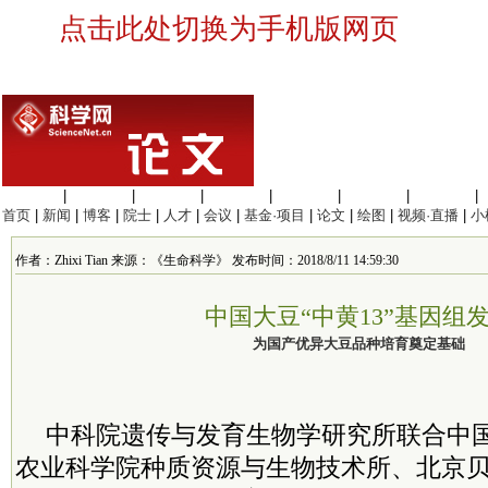
点击此处切换为手机版网页
生命科学
|
医学科学
|
化学科学
|
工程材料
|
信息科学
|
地球科学
|
数理科学
|
首页
|
新闻
|
博客
|
院士
|
人才
|
会议
|
基金·项目
|
论文
|
绘图
|
视频·直播
|
小
作者：Zhixi Tian 来源：《生命科学》 发布时间：2018/8/11 14:59:30
中国大豆“中黄13”基因组
为国产优异大豆品种培育奠定基础
中科院遗传与发育生物学研究所联合中
农业科学院种质资源与生物技术所、北京