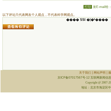
打印
发E-mail给
以下评论只代表网友个人观点，不代表科学网观点。
���� SSI �ļ�ʱ����
|
|
关于我们
网站声明
京ICP备07017567号-12
互联网新闻信息服
Copyright @ 2007-
地址：北京市海淀区中关村