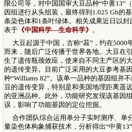
限公司等，对中国国审大豆品种“中黄13”（G
因组进行从头组装，最终得到1.025 Gb的
条染色体和1条叶绿体。相关成果近日以封
表于
《中国科学—生命科学》
。
大豆起源于中国，古称“菽”，约在500
而来，随后广泛传播于世界各地。大豆在
生了遗传瓶颈效应，使来自不同主产区的
的遗传变异。目前广泛采用的大豆参考基
种“Williams 82”。该单一品种的基因
豆的遗传变异，特别是和美国地理距离遥
的亚洲品种。此外，功能研究发现该基因
误，影响了功能基因的定位挖掘。
合作团队综合运用单分子实时测序、单
量染色体构象捕获技术，分析得出“中黄13”基因组