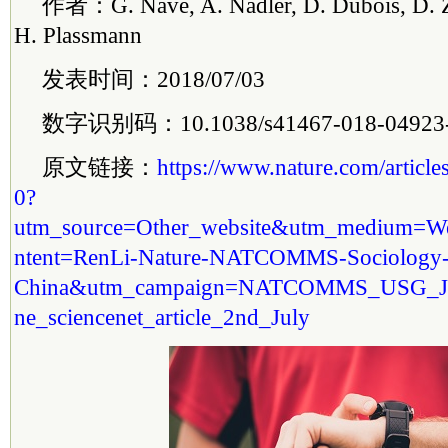
作者：G. Nave, A. Nadler, D. Dubois, D. Z
H. Plassmann
发表时间：2018/07/03
数字识别码：10.1038/s41467-018-04923
原文链接：
https://www.nature.com/articl
0?
utm_source=Other_website&utm_medium=We
ntent=RenLi-Nature-NATCOMMS-Sociology
China&utm_campaign=NATCOMMS_USG_JR
ne_sciencenet_article_2nd_July