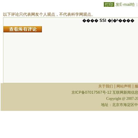
打印
发E-mail给
以下评论只代表网友个人观点，不代表科学网观点。
���� SSI �ļ�ʱ����
|
|
关于我们
网站声明
京ICP备07017567号-12
互联网新闻信息服
Copyright @ 2007-
地址：北京市海淀区中关村