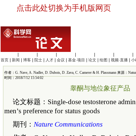
点击此处切换为手机版网页
生命科学
|
医学科学
|
化学科学
|
工程材料
|
信息科学
|
地球科学
|
数理科学
|
首页
|
新闻
|
博客
|
院士
|
人才
|
会议
|
基金·项目
|
论文
|
绘图
|
视频·直播
|
小
作者：G. Nave, A. Nadler, D. Dubois, D. Zava, C. Camerer & H. Plassmann 来源：Nat
时间：2018/7/12 15:54:02
睾酮与地位象征产品
论文标题：Single-dose testosterone administ
men’s preference for status goods
期刊：
Nature Communications