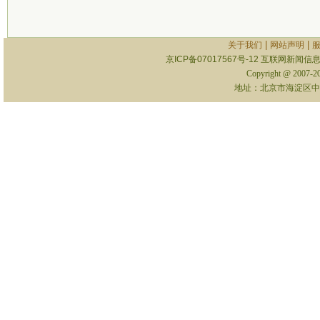
|
|
关于我们
网站声明
京ICP备07017567号-12
互联网新闻信息服
Copyright @ 2007-
地址：北京市海淀区中关村