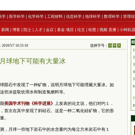
科学
|
医学科学
|
化学科学
|
工程材料
|
信息科学
|
地球科学
|
数理科学
|
管理综
|
新闻
|
博客
|
院士
|
人才
|
会议
|
基金·项目
|
论文
|
绘图
|
视频·直播
|
小柯机
相
/7 16:55:18
选择字号：
小
中
大
1
2
月球地下可能有大量冰
3
4
5
球陨石中发现了一种矿物，说明月球地下可能埋藏大量冰。如
6
这些冰提取饮用水和制造氢燃料等。
7
期
美国学术刊物《科学进展》
上发表的论文说，他们对约１．
8
，首次在其中发现了斜硅石。这是一种二氧化硅矿物，它的形
量。
测，月球一些地下岩石中的水含量约为每立方米岩石中有１