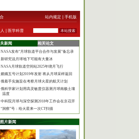
合
站内规定
|
手机版
器人
|
医学科普
关新闻
相关论文
NASA发布“月球轨道平台合作与发展”备忘录
新研究说月球地下可能有大量冰
NASA月球轨道空间站2025年绕月飞行
嫦娥五号计划2019年发射 将从月球采样返回
俄着手实施旨在考察月球火星的航天计划
俄科学家计划用高灵敏度仪器测月球南极土壤
温度
中科院月球与深空探测2018年工作会在京召开
“洞察”号：给火星来一次CT扫描
图片新闻