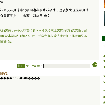
在。
认为仅在月球南北极周边存在水或者冰，这项新发现显示月球
有重要意义。（来源：新华网 华义）
息的需要，并不意味着代表本网站观点或证实其内容的真实性；如
须保留本网站注明的“来源”，并自负版权等法律责任；作者如果不
一
我们接洽。
1
2
3
打印
发E-mail给：
4
网观点。
5
���� SSI �ļ�ʱ����
6
7
8
9