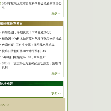
0
2026年度黑龙江省自然科学基金拟资助项目公
示
更多>>
编辑部推荐博文
科研绘图，暑期优惠！下单立减500元
植物园中的树木如何应对气候变化带来的挑战
色彩科研 | 工科生专属：插图配色灵感库
抗癌口香糖可将HPV水平降低93%
54种期刊居领域Top 10，IF高至47
SMHS丨稳定期心力衰竭的运动康复：策略与
机制
更多>>
论坛推荐
更多>>
32783