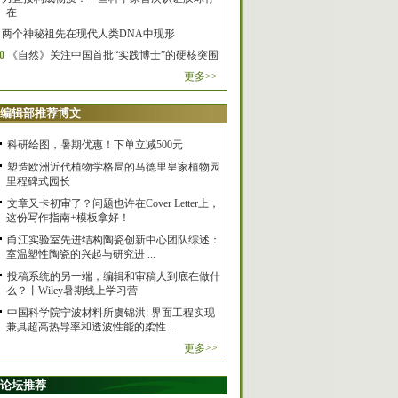
在
两个神秘祖先在现代人类DNA中现形
0
《自然》关注中国首批“实践博士”的硬核突围
更多>>
编辑部推荐博文
科研绘图，暑期优惠！下单立减500元
塑造欧洲近代植物学格局的马德里皇家植物园
里程碑式园长
文章又卡初审了？问题也许在Cover Letter上，
这份写作指南+模板拿好！
甬江实验室先进结构陶瓷创新中心团队综述：
室温塑性陶瓷的兴起与研究进 ...
投稿系统的另一端，编辑和审稿人到底在做什
么？丨Wiley暑期线上学习营
中国科学院宁波材料所虞锦洪: 界面工程实现
兼具超高热导率和透波性能的柔性 ...
更多>>
论坛推荐