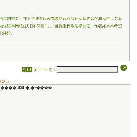
信息的需要，并不意味着代表本网站观点或证实其内容的真实性；如其
须保留本网站注明的“来源”，并自负版权等法律责任；作者如果不希望
们接洽。
打印
发E-mail给：
网观点。
���� SSI �ļ�ʱ����