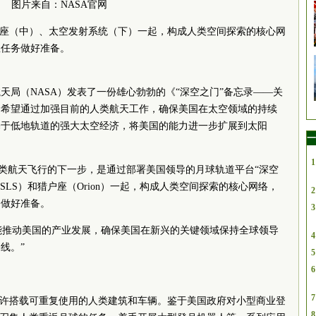
图片来自：NASA官网
户座（中）、太空发射系统（下）一起，构成人类空间探索的核心网
星任务做好准备。
天局（NASA）发表了一份雄心勃勃的《“深空之门”备忘录——关
，希望通过加强目前的人类航天工作，确保美国在太空领域的持续
基于低地轨道的强大太空经济，将美国的能力进一步扩展到太阳
一
1
人类航天飞行的下一步，是通过部署美国领导的月球轨道平台“深空
统（SLS）和猎户座（Orion）一起，构成人类空间探索的核心网络，
2
务做好准备。
3
’能推动美国的产业发展，确保美国在新兴的关键领域保持全球领导
4
线。”
5
6
7
允许搭载可重复使用的人类建筑和车辆。鉴于美国政府对小型商业登
8