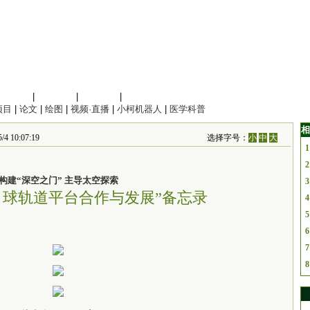
信息科学
|
地球科学
|
数理科学
|
管理综合
项目
|
论文
|
绘图
|
视频·直播
|
小柯机器人
|
医学科普
相
 10:07:19
选择字号：
小
中
大
1
2
构建“深空之门” 主导太空探索
3
“月球轨道平台合作与发展”备忘录
4
5
6
7
8