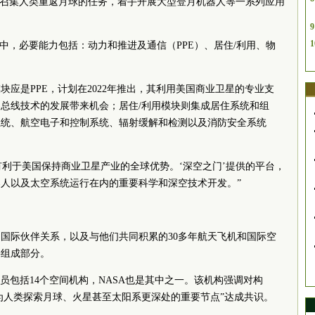
着召集人类重返月球的任务，着手开展大型登月机器人等一系列应用
9
1
建中，必要能力包括：动力和推进及通信（PPE）、居住/利用、物
应是PPE，计划在2022年推出，其利用美国商业卫星的专业支
总线技术的发展带来机会；居住/利用模块则集成居住系统和组
系统、航空电子和控制系统、辐射缓解和检测以及消防安全系统
还有利于美国保持商业卫星产业的全球优势。‘深空之门’提供的平台，
人以及太空系统运行在内的重要科学和深空技术开发。”
国际伙伴关系，以及与他们共同积累的30多年航天飞机和国际空
要组成部分。
成员包括14个空间机构，NASA也是其中之一。该机构强调对构
作为人类探索月球、火星甚至太阳系更深处的重要节点”达成共识。