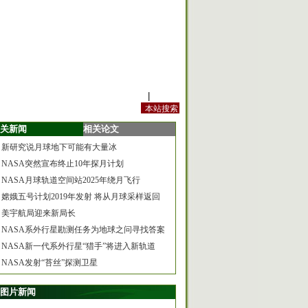
站内规定
|
手机版
关新闻
相关论文
新研究说月球地下可能有大量冰
NASA突然宣布终止10年探月计划
NASA月球轨道空间站2025年绕月飞行
嫦娥五号计划2019年发射 将从月球采样返回
美宇航局迎来新局长
NASA系外行星勘测任务为地球之问寻找答案
NASA新一代系外行星“猎手”将进入新轨道
NASA发射“苔丝”探测卫星
图片新闻