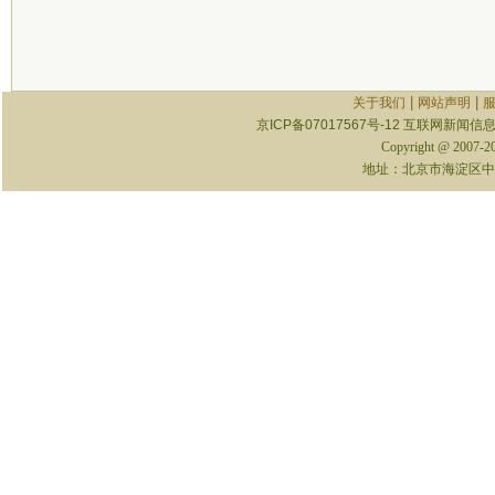
|
|
关于我们
网站声明
京ICP备07017567号-12
互联网新闻信息服
Copyright @ 2007-
地址：北京市海淀区中关村