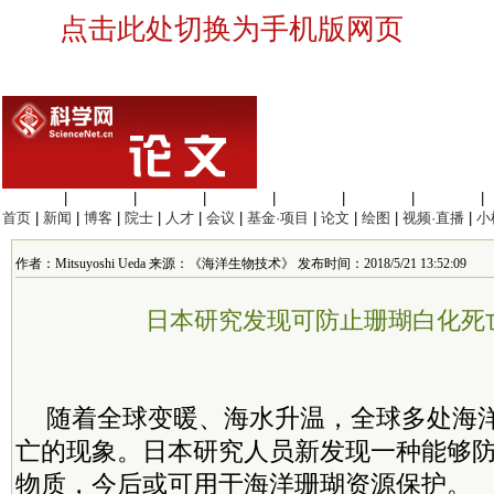
点击此处切换为手机版网页
生命科学
|
医学科学
|
化学科学
|
工程材料
|
信息科学
|
地球科学
|
数理科学
|
首页
|
新闻
|
博客
|
院士
|
人才
|
会议
|
基金·项目
|
论文
|
绘图
|
视频·直播
|
小
作者：Mitsuyoshi Ueda 来源：《海洋生物技术》 发布时间：2018/5/21 13:52:09
日本研究发现可防止珊瑚白化死
随着全球变暖、海水升温，全球多处海
亡的现象。日本研究人员新发现一种能够
物质，今后或可用于海洋珊瑚资源保护。