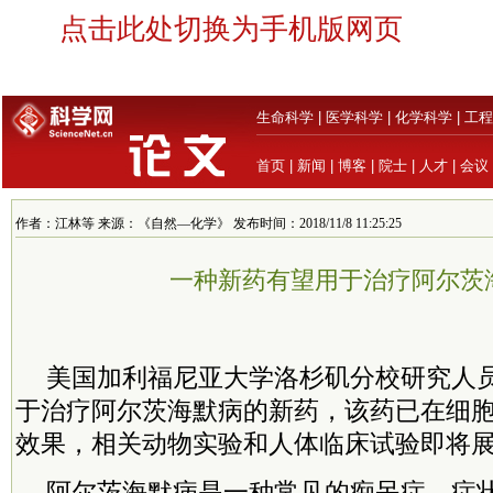
点击此处切换为手机版网页
生命科学
|
医学科学
|
化学科学
|
工程
首页
|
新闻
|
博客
|
院士
|
人才
|
会议
作者：江林等 来源：《自然—化学》 发布时间：2018/11/8 11:25:25
一种新药有望用于治疗阿尔茨
美国加利福尼亚大学洛杉矶分校研究人
于治疗阿尔茨海默病的新药，该药已在细
效果，相关动物实验和人体临床试验即将
阿尔茨海默病是一种常见的痴呆症，症