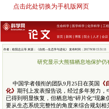
点击此处切换为手机版网页
生命科学
|
医学科学
|
化学科学
|
工程
首页
|
新闻
|
博客
|
院士
|
人才
|
会议
作者：欧阳志云等 来源：《自然—生态学与进化》 发布时间：2017/9/30 15:51:11
研究显示大熊猫栖息地保护仍
中国学者领衔的团队9月25日在英国
《
化》
期刊上发表报告说，经过多年努力，
已得到明显恢复，但栖息地“碎片化”现象
要从生态系统完整性的角度来综合规划相