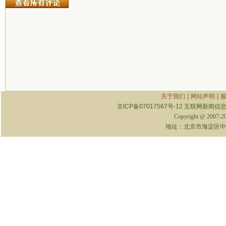
|
|
关于我们
网站声明
京ICP备07017567号-12
互联网新闻信息服
Copyright @ 2007-
地址：北京市海淀区中关村