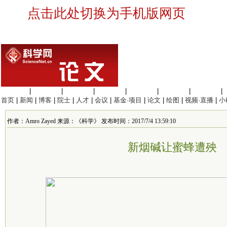
点击此处切换为手机版网页
生命科学
|
医学科学
|
化学科学
|
工程材料
|
信息科学
|
地球科学
|
数理科学
|
首页
|
新闻
|
博客
|
院士
|
人才
|
会议
|
基金·项目
|
论文
|
绘图
|
视频·直播
|
小
作者：Amro Zayed 来源：《科学》 发布时间：2017/7/4 13:59:10
新烟碱让蜜蜂遭殃