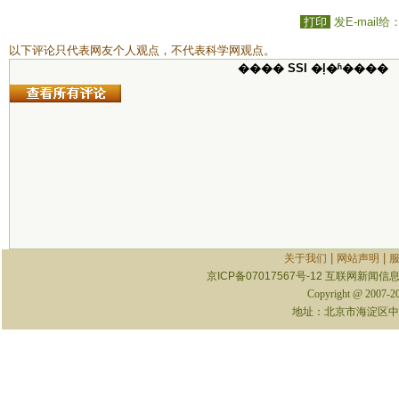
打印
发E-mail给
以下评论只代表网友个人观点，不代表科学网观点。
���� SSI �ļ�ʱ����
|
|
关于我们
网站声明
京ICP备07017567号-12
互联网新闻信息服
Copyright @ 2007-
地址：北京市海淀区中关村