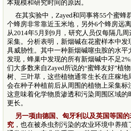
本规模和研究时间的原因。
在其实验中，Zayed和同事将55个蜜
个蜂房非常靠近玉米地，另外6个蜂房远
从2014年5月到9月，研究人员仅每隔几
采集。分析表明，新烟碱在花蜜样本中发
具威胁性。其中一种新烟碱噻虫胺的水平
发现，蜂巢中发现的所有新烟碱中不足2
们大多数来自Zayed所说的“蜜蜂友好”
树、三叶草，这些植物通常生长在庄稼地
会在种子种植前后从周围的植物上采集标
这意味着化学物质渗透和污染周围区域的
更长。
另一项由德国、匈牙利以及英国等国的
究
，也在被杀虫剂污染的农业环境中养殖