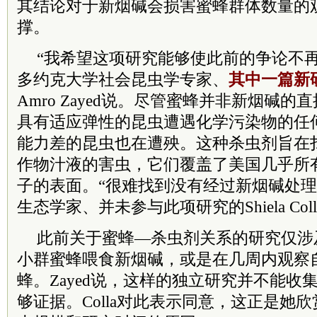
其结论对于新烟碱会损害蜜蜂群体数量的
撑。
“我希望这项研究能够使此前的争论不
多约克大学社会昆虫学专家、
其中一篇新
Amro Zayed说。尽管蜜蜂并非新烟碱
具有适应弹性的昆虫遭遇化学污染物的任
能力差的昆虫也在遭殃。这种杀虫剂旨在
作物汁液的害虫，它们覆盖了美国几乎所有
子的表面。“很难找到没有经过新烟碱处理
生态学家、并未参与此项研究的Shiela Col
此前关于蜜蜂—杀虫剂关系的研究仅涉
小群蜜蜂喂食新烟碱，或是在几周内观察
蜂。Zayed说，这样的独立研究并不能收
够证据。Colla对此表示同意，这正是她