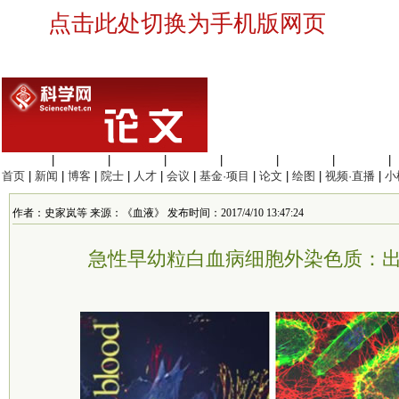
点击此处切换为手机版网页
生命科学
|
医学科学
|
化学科学
|
工程材料
|
信息科学
|
地球科学
|
数理科学
|
首页
|
新闻
|
博客
|
院士
|
人才
|
会议
|
基金·项目
|
论文
|
绘图
|
视频·直播
|
小
作者：史家岚等 来源：《血液》 发布时间：2017/4/10 13:47:24
急性早幼粒白血病细胞外染色质：出