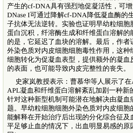
产生的cf-DNA具有强烈地促凝活性，可
DNase I可通过降解cf-DNA降低凝血
子抗体无法逆转。实验也证明早幼粒细胞
蛋白沉积，纤溶酶生成和纤维蛋白溶解的
的是，它延迟了血块的溶解。最后，作者
外染色质对内皮细胞细胞毒性作用，这种
细胞转化为促凝血表型，提供额外的凝血
的表面，也可能导致内皮完整性的丧失。
史家岚教授表示：曹慕华等人展示了在A
APL凝血和纤维蛋白溶解紊乱加剧一种新
针对这种新型机制可能潜在地解决由凝血
题。早幼粒细胞细胞外染色质对内皮细胞
能解释在开始治疗后出现的分化综合征及
平足够止血的情况下，出血明显易感的原