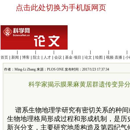
点击此处切换为手机版网页
生命科学
|
医学科学
|
化学科学
|
工程材料
|
信息科学
|
地球科学
|
数理科学
|
首页
|
新闻
|
博客
|
院士
|
人才
|
会议
|
基金·项目
|
论文
|
绘图
|
视频·直播
|
小
作者：Ming-Li Zhang 来源：PLOS ONE 发布时间：2017/1/23 17:37:34
科学家揭示膜果麻黄居群遗传变异
谱系生物地理学研究有密切关系的种间
生物地理格局形成过程和形成机制，是历
新兴分支，主要研究地质构造及第四纪气