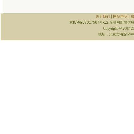
|
|
关于我们
网站声明
京ICP备07017567号-12
互联网新闻信息服
Copyright @ 2007-
地址：北京市海淀区中关村