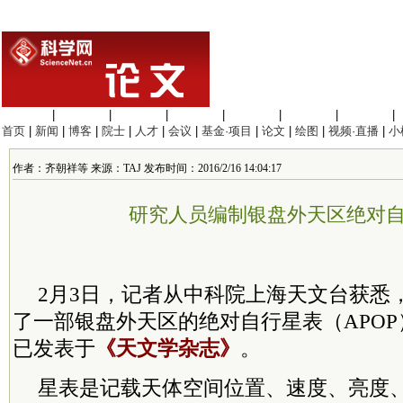
生命科学
|
医学科学
|
化学科学
|
工程材料
|
信息科学
|
地球科学
|
数理科学
|
首页
|
新闻
|
博客
|
院士
|
人才
|
会议
|
基金·项目
|
论文
|
绘图
|
视频·直播
|
小
作者：齐朝祥等 来源：TAJ 发布时间：2016/2/16 14:04:17
研究人员编制银盘外天区绝对
2月3日，记者从中科院上海天文台获悉
了一部银盘外天区的绝对自行星表（APO
已发表于
《天文学杂志》
。
星表是记载天体空间位置、速度、亮度