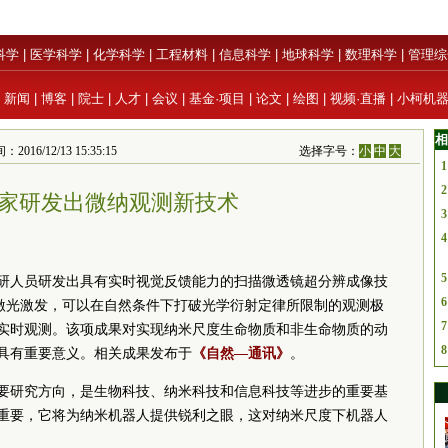
科学
|
医学科学
|
化学科学
|
工程材料
|
信息科学
|
地球科学
|
数理科学
|
管理综
|
新闻
|
博客
|
院士
|
人才
|
会议
|
基金·项目
|
论文
|
绘图
|
视频·直播
|
小柯机
相
12/13 15:35:15
选择字号：
小
中
大
1
2
家研发出微纳观测新技术
3
4
5
研人员研发出具有实时视觉反馈能力的扫描微透镜超分辨成像技
6
和激光激发，可以在自然条件下打破光学衍射定律所限制的观测极
7
实时观测。该项成果对实现纳米尺度生命物质和非生命物质的动
8
具有重要意义。相关成果发布于
《自然—通讯》
。
要研究方向，是生物科技、纳米科技和信息科技等进步的重要基
重要，它将为纳米机器人提供锐利之眼，这对纳米尺度下机器人