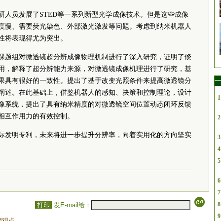
研人员发展了STED等一系列新型光学成像技术。但是这些成像
度慢、需要荧光染色、外部激光激发等问题。考虑到纳米机器人
性将表现得尤为突出。
课题组对微透镜超分辨成像物理机制进行了深入研究，证明了倏
用，解释了超分辨能力来源，对微透镜成像机理进行了研究，基
果具有很好的一致性。提出了基于改变光照条件来提高微透镜分
一
阐述。在此基础上，借鉴机器人的感知、决策和控制理论，设计
1
像系统，提出了具有纳米精度的对微透镜空间位置动态闭环反馈
相互作用力的有效控制。
2
际发明专利，未来将进一步提升分辨率，向着实用化的方向坚实
3
4
5
6
7
8
打印
发E-mail给：
9
网观点。