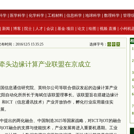
科学
|
医学科学
|
化学科学
|
工程材料
|
信息科学
|
地球科学
|
数理科学
|
管理
|
新闻
|
博客
|
院士
|
人才
|
会议
|
基金·项目
|
论文
|
绘图
|
视频·直播
|
小柯机
相
布时间：2016/12/5 15:35:25
选择字号：
小
中
大
1
2
牵头边缘计算产业联盟在京成立
3
4
5
中国信息通信研究院、英特尔公司等联合倡议发起的边缘计算产业
6
院沈阳自动化所所长于海斌任该联盟理事长。该联盟旨在搭建边缘计
）和ICT（信息通讯技术）产业开放协作，孵化行业应用最佳实
7
发展。
8
中提出的两化融合、中国制造2025等国家战略，对ICT与OT的融合
T与OT融合的支撑与使能技术，产业发展将进入重要机遇期。工业