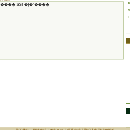
8
���� SSI �ļ�ʱ����
9
1