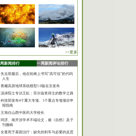
>>更多
周新闻排行
一周新闻评论排行
失去双腿后，他在轮椅上书写“高可信”的代码
人生
青藏高原地球系统模型1.0版在京发布
汤涛院士专访王虹：菲尔兹奖得主的数学之路
科技部发布4个重大专项、1个重点专项项目申
报指南
王旭任山西中医药大学校长
同济、南开涉学术不端论文，被《自然》及子
刊撤稿
女童死于基因治疗：缺失的刹车与必要的反思