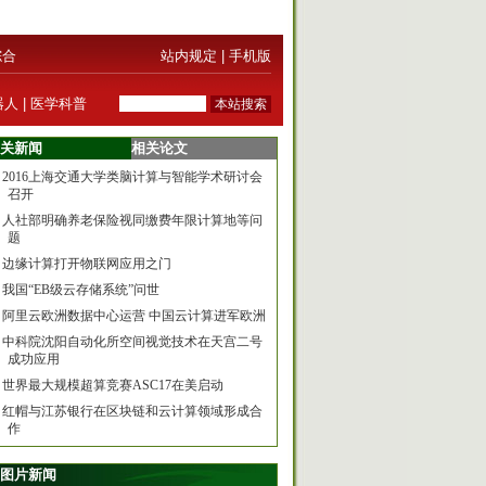
综合
站内规定
|
手机版
器人
|
医学科普
关新闻
相关论文
2016上海交通大学类脑计算与智能学术研讨会
召开
人社部明确养老保险视同缴费年限计算地等问
题
边缘计算打开物联网应用之门
我国“EB级云存储系统”问世
阿里云欧洲数据中心运营 中国云计算进军欧洲
中科院沈阳自动化所空间视觉技术在天宫二号
成功应用
世界最大规模超算竞赛ASC17在美启动
红帽与江苏银行在区块链和云计算领域形成合
作
图片新闻