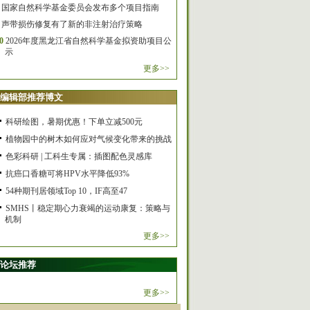
国家自然科学基金委员会发布多个项目指南
声带损伤修复有了新的非注射治疗策略
0
2026年度黑龙江省自然科学基金拟资助项目公
示
更多>>
编辑部推荐博文
科研绘图，暑期优惠！下单立减500元
植物园中的树木如何应对气候变化带来的挑战
色彩科研 | 工科生专属：插图配色灵感库
抗癌口香糖可将HPV水平降低93%
54种期刊居领域Top 10，IF高至47
SMHS丨稳定期心力衰竭的运动康复：策略与
机制
更多>>
论坛推荐
更多>>