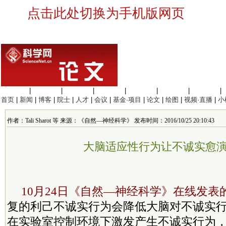
点击此处切换为手机版网页
生命科学
|
医学科学
|
化学科学
|
工程材料
|
信息科学
|
地球科学
|
数理科学
|
首页
|
新闻
|
博客
|
院士
|
人才
|
会议
|
基金·项目
|
论文
|
绘图
|
视频·直播
|
小
作者：Tali Sharot 等 来源：《自然—神经科学》 发布时间：2016/10/25 20:10:43
大脑适应性行为让不诚实愈
10月24日《自然—神经科学》在线发表
复的利己不诚实行为会降低大脑对不诚实
在实验室控制环境下激发产生不诚实行为