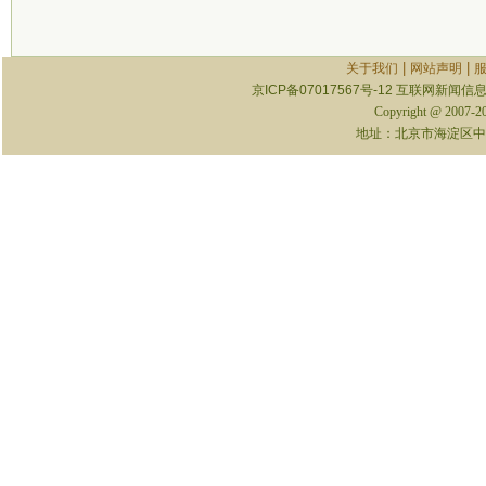
|
|
关于我们
网站声明
京ICP备07017567号-12
互联网新闻信息服
Copyright @ 2007-
地址：北京市海淀区中关村