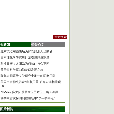
站内规定
|
手机版
关新闻
相关论文
北京试点用强磁场为醉驾服刑人员戒酒
日本理化学研究所计划引进终身制度
科技日报：太阳系为何如此与众不同
美行星科学家勾勒梦幻发现之旅
聚焦太阳系天文学研究中唯一的同胞团队
美国宇宙神火箭发射4颗卫星 研究磁场相撞现
象
NASA证实太阳系最大卫星木卫三确有海洋
科学家首次探测到虚磁场中“李—杨零点”
图片新闻