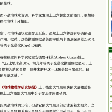
的星球。
而不是地球水资源。科学家发现土卫六超出之前预想，更加接
过程与地球十分相似。
空，与地球磁场发生交互反应。虽然土卫六并没有明确的磁
作用。据悉，这些勘测数据是美国宇航局卡西尼探测器23次飞
离子光谱仪(Caps)记录的。
一
空间科学实验室安德鲁-科茨(Andrew Coates)博士
1
，气压比地球高50%。前几年等离子光谱仪勘测数据显示，土
2
合物和芳腈化合物，但并未解释这一现象是如何发生的。目
3
的形成之谜。”
4
5
《地球物理学研究快报》
上，指出大气层损失的大量物质是
场和土卫六顶部大气层中分子交互作用驱动的。
6
7
距离是地球的10倍，但是它的大气层顶部仍沐浴着太阳光。当
8
碳氢化合物和芳腈化合物分子中喷射负电荷电子，留下正电