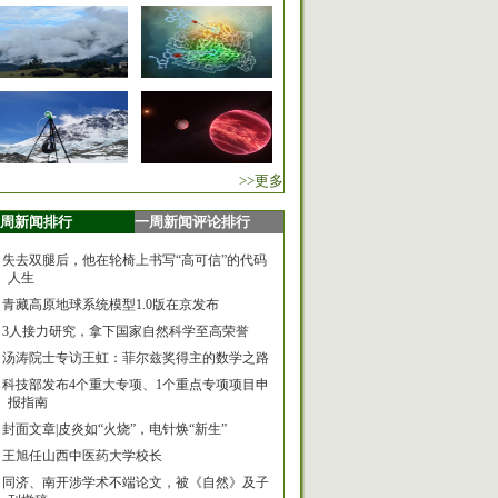
>>更多
周新闻排行
一周新闻评论排行
失去双腿后，他在轮椅上书写“高可信”的代码
人生
青藏高原地球系统模型1.0版在京发布
3人接力研究，拿下国家自然科学至高荣誉
汤涛院士专访王虹：菲尔兹奖得主的数学之路
科技部发布4个重大专项、1个重点专项项目申
报指南
封面文章|皮炎如“火烧”，电针焕“新生”
王旭任山西中医药大学校长
同济、南开涉学术不端论文，被《自然》及子