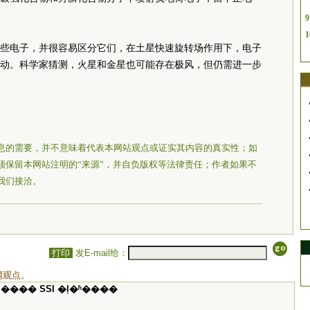
9
1
些电子，并很容易区分它们，在土星快速旋转场作用下，电子
动。科学家猜测，火星和金星也可能存在极风，但仍需进一步
息的需要，并不意味着代表本网站观点或证实其内容的真实性；如
须保留本网站注明的“来源”，并自负版权等法律责任；作者如果不
我们接洽。
打印
发E-mail给：
网观点。
���� SSI �ļ�ʱ����