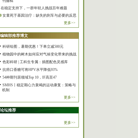
刊撤稿
在稳定支持下，一群年轻人挑战百年难题
0
女童死于基因治疗：缺失的刹车与必要的反思
更多>>
编辑部推荐博文
科研绘图，暑期优惠！下单立减500元
植物园中的树木如何应对气候变化带来的挑战
色彩科研 | 工科生专属：插图配色灵感库
抗癌口香糖可将HPV水平降低93%
54种期刊居领域Top 10，IF高至47
SMHS丨稳定期心力衰竭的运动康复：策略与
机制
更多>>
论坛推荐
更多>>