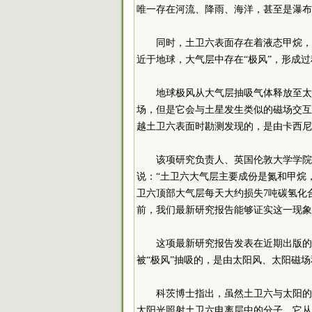
唯一存在河流、降雨、海洋，甚至是瀑布
同时，土卫六表面存在着液态甲烷，
近于地球，大气层中存在“极风”，形成
地球极风从大气层抽吸气体释放至太
场，但是它会与土星发生类似的磁场交互
越土卫六表面时勘测发现的，是由卡西尼等
该项研究负责人、英国伦敦大学学院穆拉德
说：“土卫六大气层主要成份是氮和甲烷
卫六顶部大气层每天大约损失7吨碳氢化
前，我们最新研究报告能够证实这一现象
这项最新研究报告发表在近期出版的
被“极风”抽吸的，是由太阳风、太阳磁
科茨博士指出，虽然土卫六与太阳的
太阳光照射土卫六电离层中的分子，它从