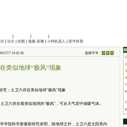
信息科学
|
地球科学
|
数理科学
|
管理综合
项目
|
论文
|
绘图
|
视频·直播
|
小柯机器人
|
医学科普
相
7/7 14:42:26
选择字号：
小
中
大
1
2
在类似地球“极风”现象
3
4
5
6
7
土卫六存在着类似地球的“极风”，可从大气层中抽吸气体。
8
学学院科学家最新研究表明，除地球之外，土卫六是太阳系内