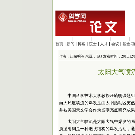
生命科学
|
医学科学
|
化学科学
|
工程材料
|
首页
|
新闻
|
博客
|
院士
|
人才
|
会议
|
基金·
作者：汪毓明等 来源：TAJ 发布时间：2015/12/18 1
太阳大气喷
中国科学技术大学教授汪毓明课题组
而大尺度喷流的爆发是由太阳活动区突然
并被美国天文学会作为当期亮点研究成果
太阳大气喷流是太阳大气中爆发的瞬
质抛射则是一种泡状结构的爆发活动，通