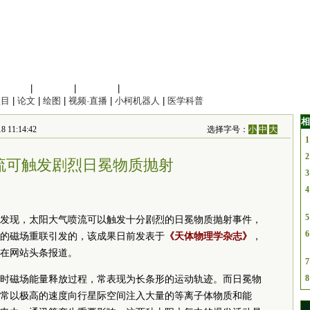
信息科学
|
地球科学
|
数理科学
|
管理综合
项目
|
论文
|
绘图
|
视频·直播
|
小柯机器人
|
医学科普
相
1:14:42
选择字号：
小
中
大
1
2
流可触发剧烈日冕物质抛射
3
4
5
发现，太阳大气喷流可以触发十分剧烈的日冕物质抛射事件，
6
的磁场重联引发的，该成果日前发表于
《天体物理学杂志》
，
在网站头条报道。
7
8
时磁场能量释放过程，常表现为长条形的运动轨迹。而日冕物
常以极高的速度向行星际空间注入大量的等离子体物质和能