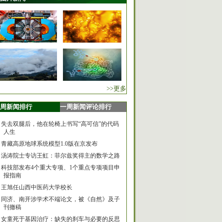
>>更多
周新闻排行
一周新闻评论排行
失去双腿后，他在轮椅上书写“高可信”的代码
人生
青藏高原地球系统模型1.0版在京发布
汤涛院士专访王虹：菲尔兹奖得主的数学之路
科技部发布4个重大专项、1个重点专项项目申
报指南
王旭任山西中医药大学校长
同济、南开涉学术不端论文，被《自然》及子
刊撤稿
女童死于基因治疗：缺失的刹车与必要的反思