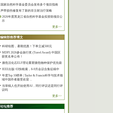
国家自然科学基金委员会发布多个项目指南
声带损伤修复有了新的非注射治疗策略
0
2026年度黑龙江省自然科学基金拟资助项目公
示
更多>>
编辑部推荐博文
科研绘图，暑期优惠！下单立减500元
MDPI 2026参会旅行奖 (Travel Award) 中国区
获奖名单公布！
濒危活化石ELF理论重塑濒危物种保护优先级
IEEE出版+EI快检索，8-9月会议合集征稿中
年度Top 10榜单 | Taylor & Francis科学与技术领
域中国作者最受欢迎 ...
当审稿人也开始使用AI，同行评议还是同行评
议吗
更多>>
论坛推荐