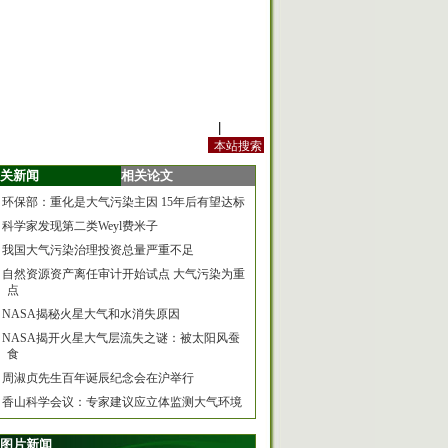
站内规定
|
手机版
关新闻
相关论文
环保部：重化是大气污染主因 15年后有望达标
科学家发现第二类Weyl费米子
我国大气污染治理投资总量严重不足
自然资源资产离任审计开始试点 大气污染为重
点
NASA揭秘火星大气和水消失原因
NASA揭开火星大气层流失之谜：被太阳风蚕
食
周淑贞先生百年诞辰纪念会在沪举行
香山科学会议：专家建议应立体监测大气环境
图片新闻