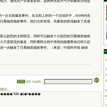
电力、通讯等产生重要影响。这两种太阳大气中的爆发活动是
5日的一次太阳爆发事件。在太阳上的同一个活动区中，8分钟内先
日冕物质抛射事件。他们分析发现，先爆发的喷流触发了高速
那么剧烈的太阳喷流，同样可以触发十分剧烈的日冕物质抛射
大尺度喷流的爆发，同时重联过程中突然的能量释放过程引起
进一步触发了日冕物质抛射事件。（来源：中国科学报 杨保
一
1
2
3
4
打印
发E-mail给：
网观点。
5
���� SSI �ļ�ʱ����
6
7