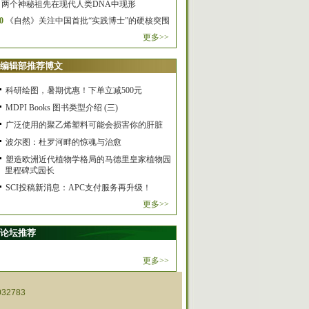
两个神秘祖先在现代人类DNA中现形
0
《自然》关注中国首批“实践博士”的硬核突围
更多>>
编辑部推荐博文
科研绘图，暑期优惠！下单立减500元
MDPI Books 图书类型介绍 (三)
广泛使用的聚乙烯塑料可能会损害你的肝脏
波尔图：杜罗河畔的惊魂与治愈
塑造欧洲近代植物学格局的马德里皇家植物园
里程碑式园长
SCI投稿新消息：APC支付服务再升级！
更多>>
论坛推荐
更多>>
32783