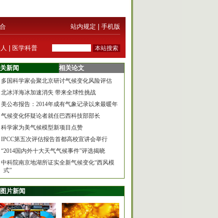
合
站内规定
|
手机版
器人
|
医学科普
关新闻
相关论文
多国科学家会聚北京研讨气候变化风险评估
北冰洋海冰加速消失 带来全球性挑战
美公布报告：2014年成有气象记录以来最暖年
气候变化怀疑论者就任巴西科技部部长
科学家为美气候模型新项目点赞
IPCC第五次评估报告首都高校宣讲会举行
“2014国内外十大天气气候事件”评选揭晓
中科院南京地湖所证实全新气候变化“西风模
式”
图片新闻