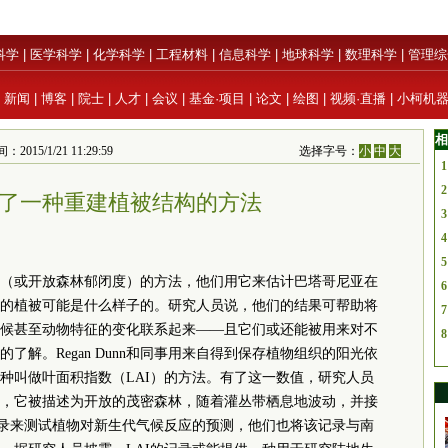
科学
|
医学科学
|
化学科学
|
工程材料
|
信息科学
|
地球科学
|
数理科学
|
管理综
|
新闻
|
博客
|
院士
|
人才
|
会议
|
基金·项目
|
论文
|
绘图
|
视频·直播
|
小柯机
相
015/1/21 11:29:59
选择字号：
小
中
大
1
2
了一种重建植被结构的方法
3
4
5
（或开放森林郁闭度）的方法，他们用它来估计巴塔哥尼亚在
6
）时期的植被可能是什么样子的。研究人员说，他们的结果可帮助将
7
候甚至动物特征的变化联系起来——且它们或还能被用来对不
8
解。Regan Dunn和同事用来自得到保存植物组织的阳光依
种叫做叶面积指数（LAI）的方法。有了这一数值，研究人员
，它被描述为开放的茂密森林，随着灌丛带栖息地波动，并接
记录来测试植物对新生代气候反应的预测，他们也将该记录与南