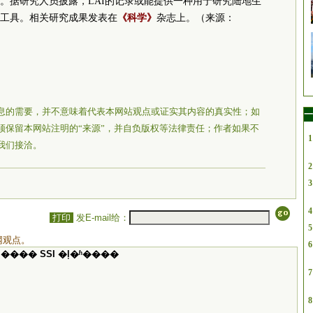
。据研究人员披露，LAI的记录或能提供一种用于研究陆地生
工具。相关研究成果发表在
《科学》
杂志上。（来源：
息的需要，并不意味着代表本网站观点或证实其内容的真实性；如
一
须保留本网站注明的“来源”，并自负版权等法律责任；作者如果不
1
我们接洽。
2
3
4
打印
发E-mail给：
5
网观点。
6
���� SSI �ļ�ʱ����
7
8