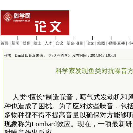
生命科学
|
医学科学
|
化学科学
|
工程材料
|
信息科学
|
地球科学
|
数理科学
|
首页
|
新闻
|
博客
|
院士
|
人才
|
会议
|
基金·项目
|
论文
|
绘图
|
视频·直播
|
小
作者：Daniel E. Holt 来源：《行为生态学》 发布时间：2014/9/17 1:05:58
科学家发现鱼类对抗噪音
人类“擅长”制造噪音，喷气式发动机和
种也造成了困扰。为了应对这些噪音，包
多物种都不得不提高音量以确保对方能够
现象称为Lombard效应。现在，一项最新
对噪音作出反应。