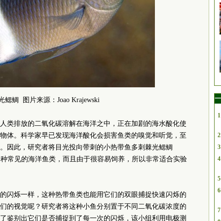
一
鳃鲷 图片来源：Joao Krajewski
1
人类排放的二氧化碳溶解在海洋之中，正在加剧的海水酸化使
物体。科学家早已发现海洋酸化会损害鱼类的嗅觉和听觉，至
2
。因此，研究者将目光投向带刺的小热带鱼多刺棘光鳃鲷
3
nthus），它是一种常见的海洋鱼类，而且由于很容易饲养，所以非常适合实验
4
5
6
的闪烁一样，这种热带鱼类也能用它们的双眼捕捉快速闪烁的
们的视觉呢？研究者将这种小鱼分别置于不同二氧化碳浓度的
7
了鉴别出它们是否捕捉到了每一次的闪烁，该小组利用电极测