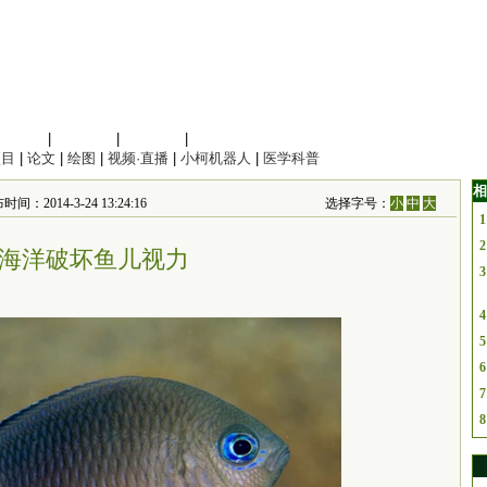
信息科学
|
地球科学
|
数理科学
|
管理综合
项目
|
论文
|
绘图
|
视频·直播
|
小柯机器人
|
医学科普
相
2014-3-24 13:24:16
选择字号：
小
中
大
1
2
海洋破坏鱼儿视力
3
4
5
6
7
8