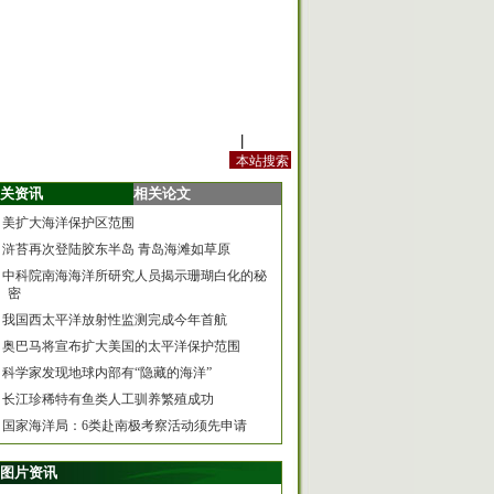
站内规定
|
手机版
关资讯
相关论文
美扩大海洋保护区范围
浒苔再次登陆胶东半岛 青岛海滩如草原
中科院南海海洋所研究人员揭示珊瑚白化的秘
密
我国西太平洋放射性监测完成今年首航
奥巴马将宣布扩大美国的太平洋保护范围
科学家发现地球内部有“隐藏的海洋”
长江珍稀特有鱼类人工驯养繁殖成功
国家海洋局：6类赴南极考察活动须先申请
图片资讯