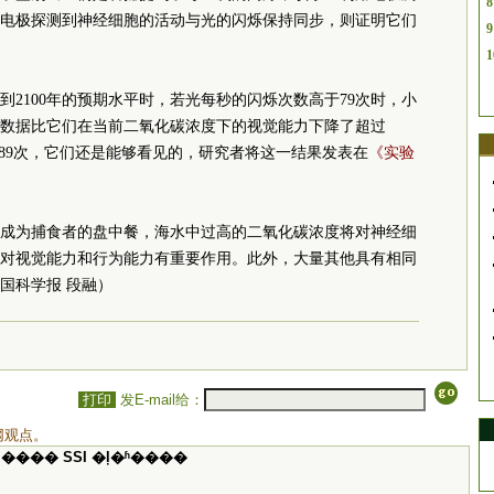
8
电极探测到神经细胞的活动与光的闪烁保持同步，则证明它们
9
1
2100年的预期水平时，若光每秒的闪烁次数高于79次时，小
数据比它们在当前二氧化碳浓度下的视觉能力下降了超过
过89次，它们还是能够看见的，研究者将这一结果发表在
《实验
成为捕食者的盘中餐，海水中过高的二氧化碳浓度将对神经细
对视觉能力和行为能力有重要作用。此外，大量其他具有相同
国科学报 段融）
打印
发E-mail给：
网观点。
���� SSI �ļ�ʱ����