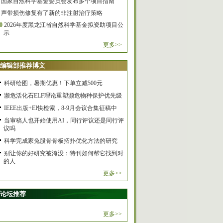
国家自然科学基金委员会发布多个项目指南
声带损伤修复有了新的非注射治疗策略
0
2026年度黑龙江省自然科学基金拟资助项目公
示
更多>>
编辑部推荐博文
科研绘图，暑期优惠！下单立减500元
濒危活化石ELF理论重塑濒危物种保护优先级
IEEE出版+EI快检索，8-9月会议合集征稿中
当审稿人也开始使用AI，同行评议还是同行评
议吗
科学完成家兔股骨骨板拓扑优化方法的研究
别让你的好研究被淹没：特刊如何帮它找到对
的人
更多>>
论坛推荐
更多>>