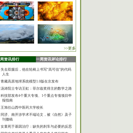
>>更多
周资讯排行
一周资讯评论排行
失去双腿后，他在轮椅上书写“高可信”的代码
人生
青藏高原地球系统模型1.0版在京发布
汤涛院士专访王虹：菲尔兹奖得主的数学之路
科技部发布4个重大专项、1个重点专项项目申
报指南
王旭任山西中医药大学校长
同济、南开涉学术不端论文，被《自然》及子
刊撤稿
女童死于基因治疗：缺失的刹车与必要的反思