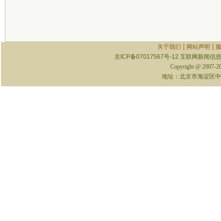
|
|
关于我们
网站声明
京ICP备07017567号-12
互联网新闻信息服
Copyright @ 2007-
地址：北京市海淀区中关村