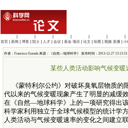
生命科学
|
医学科学
|
化学科学
|
工程材料
|
信息科学
|
地球科学
|
数理科学
|
首页
|
新闻
|
博客
|
院士
|
人才
|
会议
|
基金·项目
|
论文
|
绘图
|
视频·直播
|
小
作者：Francisco Estrada 来源：《自然—地球科学》 发布时间：2013-12-27 13:13:53
某些人类活动影响气候变暖
《蒙特利尔公约》对破坏臭氧层物质的限
代以来的气候变暖现象产生了明显的减缓
在《自然—地球科学》上的一项研究得出
科学家利用独立于全球气候模型的统计学
人类活动与气候变暖速率的变化之间建立