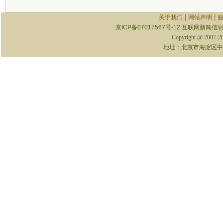
|
|
关于我们
网站声明
京ICP备07017567号-12
互联网新闻信息服
Copyright @ 2007-
地址：北京市海淀区中关村