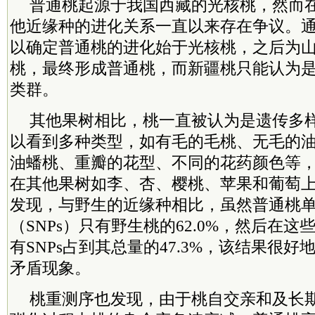
普通桃起源于我国西藏的光核桃，然而
他近缘种的进化关系一直以来存在争议。
以确定普通桃的进化始于光核桃，之后为
桃，最终形成普通桃，而新疆桃只能认为
类群。
其他果树相比，桃一直被认为是遗传多
以看到多种类型，如有毛的毛桃、无毛的
油蟠桃、重瓣的花型、不同的花药颜色等
在其他果树如李、杏、樱桃、苹果和葡萄
发现，与野生的近缘种相比，虽然普通桃
（SNPs）只有野生桃的62.0%，然后在这
有SNPs占到其总量的47.3%，该结果很
矛盾现象。
桃重测序也发现，由于桃自交亲和及长