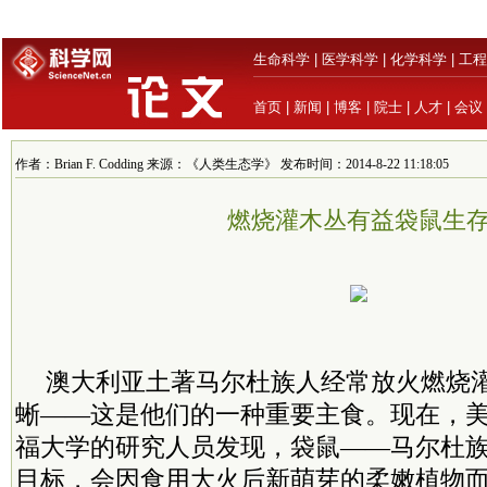
生命科学
|
医学科学
|
化学科学
|
工程
首页
|
新闻
|
博客
|
院士
|
人才
|
会议
作者：Brian F. Codding 来源：《人类生态学》 发布时间：2014-8-22 11:18:05
燃烧灌木丛有益袋鼠生
澳大利亚土著马尔杜族人经常放火燃烧
蜥——这是他们的一种重要主食。现在，
福大学的研究人员发现，袋鼠——马尔杜
目标，会因食用大火后新萌芽的柔嫩植物