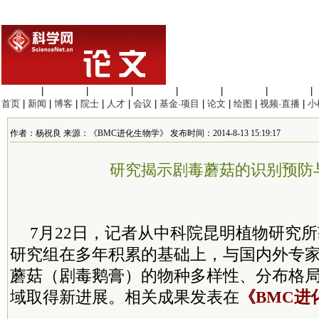
生命科学
|
医学科学
|
化学科学
|
工程材料
|
信息科学
|
地球科学
|
数理科学
|
首页
|
新闻
|
博客
|
院士
|
人才
|
会议
|
基金·项目
|
论文
|
绘图
|
视频·直播
|
小
作者：杨祝良 来源：《BMC进化生物学》 发布时间：2014-8-13 15:19:17
研究揭示剧毒蘑菇的识别预防
7月22日，记者从中科院昆明植物研究
研究组在多年积累的基础上，与国内外专
蘑菇（剧毒鹅膏）的物种多样性、分布格
域取得新进展。相关成果发表在
《BMC进