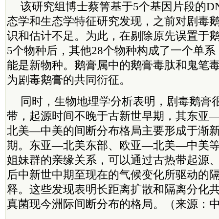
该研究组博士蔡箐基于5个基因片段的D
态学和生态学特征研究发现，之前对剧毒
识和估计不足。为此，在剔除原先误置于
5个物种后，其他28个物种构成了一个单系
能是新物种。鹅膏属中的鹅膏毒肽和鬼笔
为剧毒鹅膏的共同衍征。
同时，生物地理学分析表明，剧毒鹅膏
带，起源时间不晚于古新世早期，其东亚
北美—中美的间断分布格局主要形成于渐
期。东亚—北美东部、欧亚—北美—中美
姐妹群的亲缘关系，可以通过古热带起源
后中新世中期至现在的气候变化所驱动的
释。这些发现表明长距离扩散和隔离分化
真菌现今洲际间断分布的格局。（来源：中