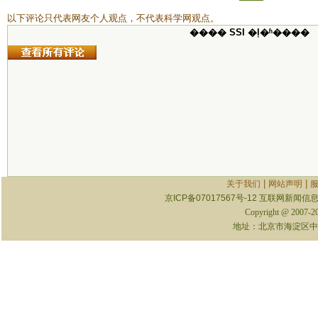
以下评论只代表网友个人观点，不代表科学网观点。
���� SSI �ļ�ʱ����
|
|
关于我们
网站声明
京ICP备07017567号-12
互联网新闻信息服
Copyright @ 2007-
地址：北京市海淀区中关村