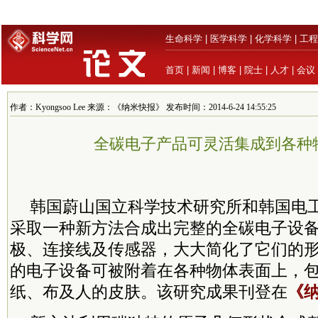
生命科学
|
医学科学
|
化学科学
|
工程
首页
|
新闻
|
博客
|
院士
|
人才
|
会议
作者：Kyongsoo Lee 来源：《纳米快报》 发布时间：2014-6-24 14:55:25
全碳电子产品可灵活集成到各种
韩国蔚山国立科学技术研究所和韩国电
采取一种新方法合成出完整的全碳电子设
极、连接线及传感器，大大简化了它们的
的电子设备可被附着在各种物体表面上，
纸、布及人的皮肤。该研究成果刊登在
《