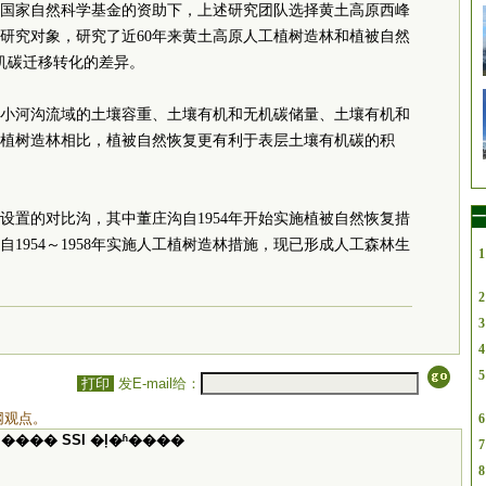
国家自然科学基金的资助下，上述研究团队选择黄土高原西峰
研究对象，研究了近60年来黄土高原人工植树造林和植被自然
机碳迁移转化的差异。
小河沟流域的土壤容重、土壤有机和无机碳储量、土壤有机和
植树造林相比，植被自然恢复更有利于表层土壤有机碳的积
一
年设置的对比沟，其中董庄沟自1954年开始实施植被自然恢复措
1954～1958年实施人工植树造林措施，现已形成人工森林生
1
2
3
4
5
打印
发E-mail给：
网观点。
6
���� SSI �ļ�ʱ����
7
8