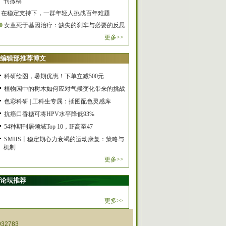
刊撤稿
在稳定支持下，一群年轻人挑战百年难题
0
女童死于基因治疗：缺失的刹车与必要的反思
更多>>
编辑部推荐博文
科研绘图，暑期优惠！下单立减500元
植物园中的树木如何应对气候变化带来的挑战
色彩科研 | 工科生专属：插图配色灵感库
抗癌口香糖可将HPV水平降低93%
54种期刊居领域Top 10，IF高至47
SMHS丨稳定期心力衰竭的运动康复：策略与
机制
更多>>
论坛推荐
更多>>
32783