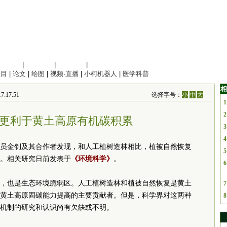
信息科学
|
地球科学
|
数理科学
|
管理综合
项目
|
论文
|
绘图
|
视频·直播
|
小柯机器人
|
医学科普
相
17:51
选择字号：
小
中
大
1
2
更利于黄土高原有机碳积累
3
4
员金钊及其合作者发现，和人工植树造林相比，植被自然恢复
5
。相关研究日前发表于
《环境科学》
。
6
，也是生态环境脆弱区。人工植树造林和植被自然恢复是黄土
7
黄土高原固碳能力提高的主要贡献者。但是，科学界对这两种
8
机制的研究和认识尚有欠缺或不明。