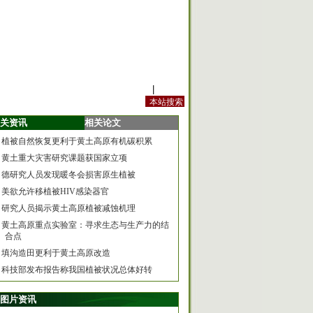
站内规定
|
手机版
关资讯
相关论文
植被自然恢复更利于黄土高原有机碳积累
黄土重大灾害研究课题获国家立项
德研究人员发现暖冬会损害原生植被
美欲允许移植被HIV感染器官
研究人员揭示黄土高原植被减蚀机理
黄土高原重点实验室：寻求生态与生产力的结
合点
填沟造田更利于黄土高原改造
科技部发布报告称我国植被状况总体好转
图片资讯