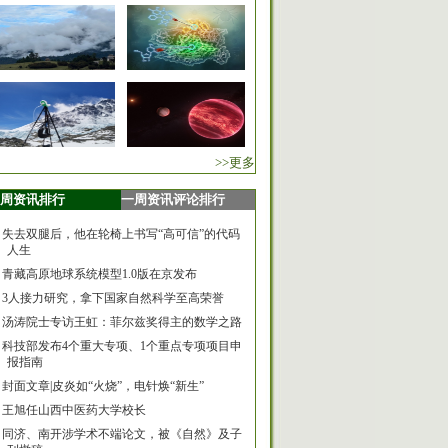
>>更多
周资讯排行
一周资讯评论排行
失去双腿后，他在轮椅上书写“高可信”的代码
人生
青藏高原地球系统模型1.0版在京发布
3人接力研究，拿下国家自然科学至高荣誉
汤涛院士专访王虹：菲尔兹奖得主的数学之路
科技部发布4个重大专项、1个重点专项项目申
报指南
封面文章|皮炎如“火烧”，电针焕“新生”
王旭任山西中医药大学校长
同济、南开涉学术不端论文，被《自然》及子