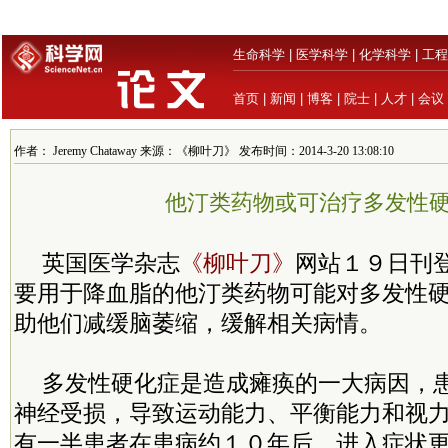
生命科学
|
医学科学
|
化学科学
|
工程
首页
|
新闻
|
博客
|
院士
|
人才
|
会议
作者： Jeremy Chataway 来源：《柳叶刀》 发布时间：2014-3-20 13:08:10
他汀类药物或可治疗多发性
英国医学杂志
《柳叶刀》
网站１９日刊
要用于降血脂的他汀类药物可能对多发性
助他们减缓脑萎缩，缓解相关病情。
多发性硬化症是造成瘫痪的一大病因，
神经受损，导致运动能力、平衡能力和视
有一半患者在患病约１０年后，进入症状