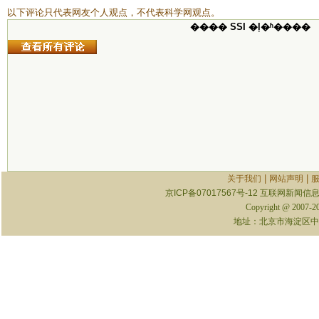
以下评论只代表网友个人观点，不代表科学网观点。
���� SSI �ļ�ʱ����
|
|
关于我们
网站声明
京ICP备07017567号-12
互联网新闻信息服
Copyright @ 2007-
地址：北京市海淀区中关村