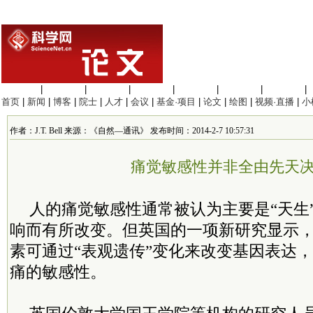
生命科学
|
医学科学
|
化学科学
|
工程材料
|
信息科学
|
地球科学
|
数理科学
|
首页
|
新闻
|
博客
|
院士
|
人才
|
会议
|
基金·项目
|
论文
|
绘图
|
视频·直播
|
小
作者：J.T. Bell 来源：《自然—通讯》 发布时间：2014-2-7 10:57:31
痛觉敏感性并非全由先天
人的痛觉敏感性通常被认为主要是“天生
响而有所改变。但英国的一项新研究显示
素可通过“表观遗传”变化来改变基因表达
痛的敏感性。