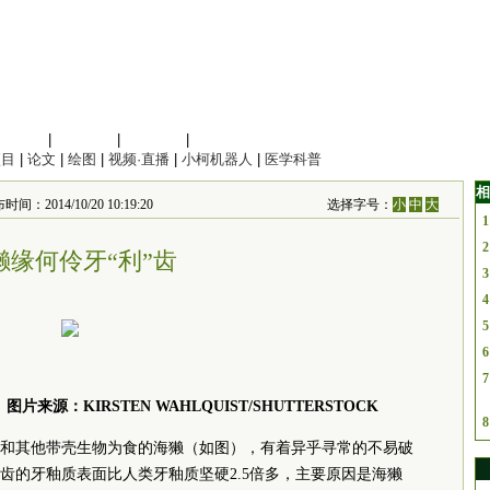
信息科学
|
地球科学
|
数理科学
|
管理综合
项目
|
论文
|
绘图
|
视频·直播
|
小柯机器人
|
医学科普
相
2014/10/20 10:19:20
选择字号：
小
中
大
1
2
獭缘何伶牙“利”齿
3
4
5
6
7
。
图片来源：KIRSTEN WAHLQUIST/SHUTTERSTOCK
8
和其他带壳生物为食的海獭（如图），有着异乎寻常的不易破
齿的牙釉质表面比人类牙釉质坚硬2.5倍多，主要原因是海獭