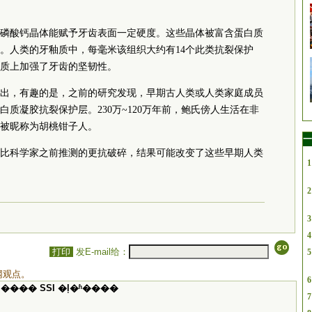
磷酸钙晶体能赋予牙齿表面一定硬度。这些晶体被富含蛋白质
。人类的牙釉质中，每毫米该组织大约有14个此类抗裂保护
本质上加强了牙齿的坚韧性。
出，有趣的是，之前的研究发现，早期古人类或人类家庭成员
白质凝胶抗裂保护层。230万~120万年前，鲍氏傍人生活在非
被昵称为胡桃钳子人。
一
比科学家之前推测的更抗破碎，结果可能改变了这些早期人类
1
）
2
3
4
打印
发E-mail给：
5
网观点。
6
���� SSI �ļ�ʱ����
7