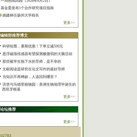
一周热闻回顾（2026年8月2日）
基金委发布1个合作研究项目指南
0
姚建林任扬州大学校长
更多>>
编辑部推荐博文
科研绘图，暑期优惠！下单立减500元
悬浮磁场传感器有望探测极微弱的大脑活动
那些被学生拖下水的导师，是不幸的
文献阅读是研究生论文写作的最好导师
当知识不再稀缺，人该回到哪里？
洪堡与马德里植物园：美洲生物地理学诞生的
西班牙根基
更多>>
论坛推荐
更多>>
32783