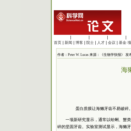
生命科学
|
医学科学
|
化学科学
|
工程材料
|
首页
|
新闻
|
博客
|
院士
|
人才
|
会议
|
基金·
作者：Peter W. Lucas 来源：《生物学快报》 发布时间：
海
蛋白质膜让海獭牙齿不易破碎
一项新研究显示，通常以蛤蜊、蟹类
碎的坚固牙齿。实验室测试显示，海獭牙