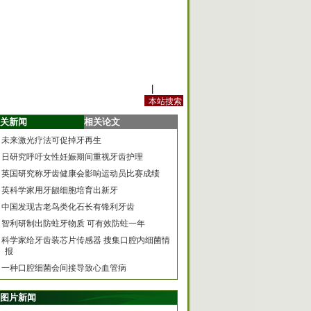
站内规定
|
手机版
关新闻
相关论文
未来激光疗法可促掉牙再生
日研究呼吁女性妊娠期间重视牙齿护理
英国研究称牙齿健康会影响运动员比赛成绩
英科学家用牙龈细胞培育出新牙
中国发现古老鸟类化石长有锋利牙齿
智利研制出防蛀牙物质 可有效防蛀一年
科学家给牙齿装芯片传感器 搜集口腔内细菌情
报
一种口腔细菌会间接导致心血管病
图片新闻