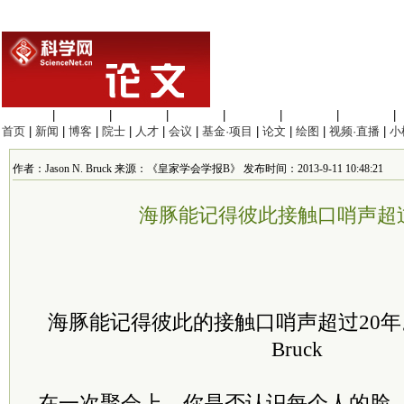
生命科学
|
医学科学
|
化学科学
|
工程材料
|
信息科学
|
地球科学
|
数理科学
|
首页
|
新闻
|
博客
|
院士
|
人才
|
会议
|
基金·项目
|
论文
|
绘图
|
视频·直播
|
小
作者：Jason N. Bruck 来源：《皇家学会学报B》 发布时间：2013-9-11 10:48:21
海豚能记得彼此接触口哨声超过
海豚能记得彼此的接触口哨声超过20年。
Bruck
在一次聚会上，你是否认识每个人的脸