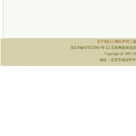
|
|
关于我们
网站声明
京ICP备07017567号-12
互联网新闻信息服
Copyright @ 2007-
地址：北京市海淀区中关村