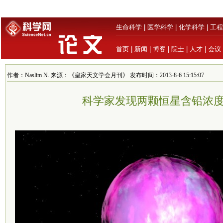
生命科学
|
医学科学
|
化学科学
|
工程
首页
|
新闻
|
博客
|
院士
|
人才
|
会议
作者：Naslim N. 来源：《皇家天文学会月刊》 发布时间：2013-8-6 15:15:07
科学家发现两颗恒星含铅浓