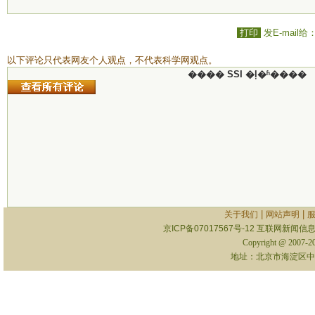
打印
发E-mail给
以下评论只代表网友个人观点，不代表科学网观点。
���� SSI �ļ�ʱ����
|
|
关于我们
网站声明
京ICP备07017567号-12
互联网新闻信息服
Copyright @ 2007-
地址：北京市海淀区中关村