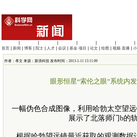
生命科学
|
医学科学
|
化学科学
|
工程材料
|
信息科学
|
地球科学
|
数理科学
|
首页
|
新闻
|
博客
|
院士
|
人才
|
会议
|
基金·项目
|
论文
|
绘图
|
视频·直播
|
小
作者：孝文 来源：新浪科技 发布时间：2013-1-11 13:11:09
眼形恒星“索伦之眼”系统内
一幅伪色合成图像，利用哈勃太空望远
展示了北落师门b的
根据哈勃望远镜最近获取的观测数据计