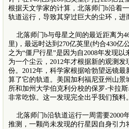
根据天文学家的计算，北落师门b沿着
轨道运行，导致其穿过巨大的尘环，进
北落师门b与母星之间的最近距离为46
里)，最远时达到270亿英里(约合430
之为“僵尸行星”是因为自2008年发现
为一个尘云，2012年才根据新的观测
份。2012年，科学家根据哈勃望远镜
算了它的轨道。美国加利福尼亚州山景
所和加州大学伯克利分校的保罗-卡拉斯
非常吃惊。这一发现完全出乎我们预料
北落师门b沿轨道运行一周需要200
推测，一颗尚未发现的行星因自身引力将