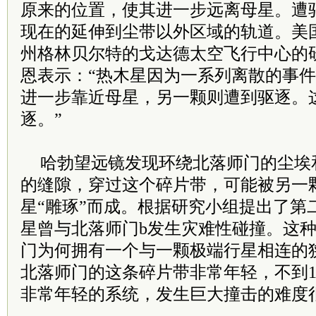
原来的位置，使其进一步远离母星。遭
现在的延伸到尘带以外区域的轨道。美
州格林贝尔特的戈达德太空飞行中心的
恩表示：“热木星因为一系列离散的事
进一步靠近母星，另一颗则遭到驱逐。
逐。”
哈勃望远镜发现环绕北落师门的尘埃
的缝隙，穿过这个碎片带，可能被另一
星“雕琢”而成。根据研究小组提出了第
星曾与北落师门b发生灾难性碰撞。这
门为何拥有一个与一颗极端行星相连的
北落师门的这条碎片带非常年轻，不到
非常年轻的系统，发生巨大撞击的难度