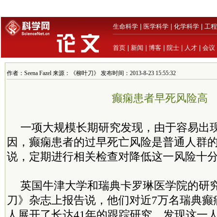
生命科学
|
医学科学
|
化学科学
|
工程
首页
|
新闻
|
博客
|
院士
|
人才
|
会议
作者：Seena Fazel 来源：《柳叶刀》 发布时间：2013-8-23 15:55:32
癫痫患者早死风险高
一项大规模长期研究发现，由于容易出
因，癫痫患者的过早死亡风险是普通人群
说，定期进行相关检查对降低这一风险十
英国牛津大学和瑞典卡罗琳医学院的研
刀》杂志上报告说，他们对近7万名瑞典癫
人展开了长达41年的跟踪研究，发现这一