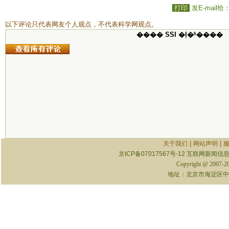
打印
发E-mail给
以下评论只代表网友个人观点，不代表科学网观点。
���� SSI �ļ�ʱ����
|
|
关于我们
网站声明
京ICP备07017567号-12
互联网新闻信息服
Copyright @ 2007-
地址：北京市海淀区中关村