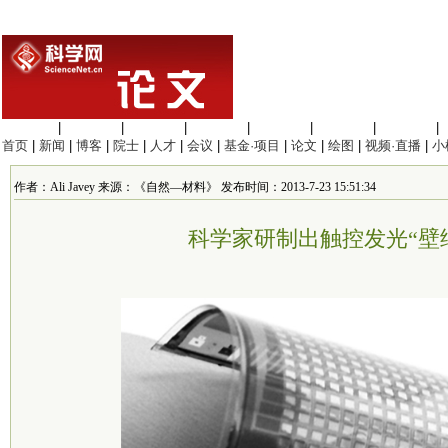
生命科学
|
医学科学
|
化学科学
|
工程材料
|
信息科学
|
地球科学
|
数理科学
|
首页
|
新闻
|
博客
|
院士
|
人才
|
会议
|
基金·项目
|
论文
|
绘图
|
视频·直播
|
小
作者：Ali Javey 来源：《自然—材料》 发布时间：2013-7-23 15:51:34
科学家研制出触控发光“壁