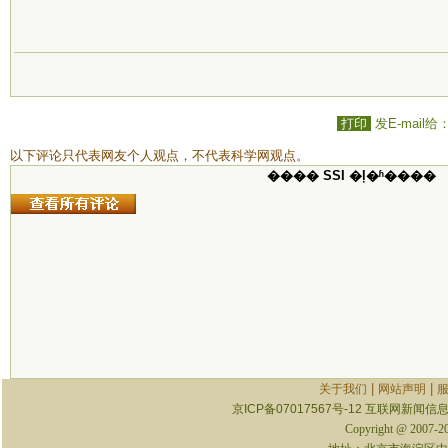
打印
发E-mail给
以下评论只代表网友个人观点，不代表科学网观点。
���� SSI �ļ�ʱ����
|
|
关于我们
网站声明
京ICP备07017567号-12
互联网新闻信息服
Copyright @ 2007-