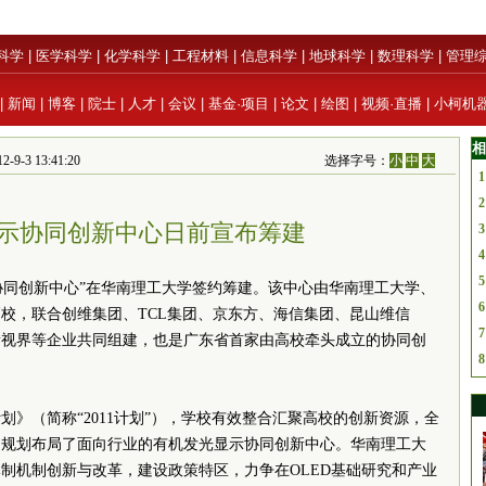
科学
|
医学科学
|
化学科学
|
工程材料
|
信息科学
|
地球科学
|
数理科学
|
管理
|
新闻
|
博客
|
院士
|
人才
|
会议
|
基金·项目
|
论文
|
绘图
|
视频·直播
|
小柯机
相
 13:41:20
选择字号：
小
中
大
1
2
示协同创新中心日前宣布筹建
3
4
5
）协同创新中心”在华南理工大学签约筹建。该中心由华南理工大学、
6
校，联合创维集团、TCL集团、京东方、海信集团、昆山维信
7
新视界等企业共同组建，也是广东省首家由高校牵头成立的协同创
8
划》（简称“2011计划”），学校有效整合汇聚高校的创新资源，全
，规划布局了面向行业的有机发光显示协同创新中心。华南理工大
制机制创新与改革，建设政策特区，力争在OLED基础研究和产业