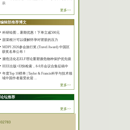
示
更多>>
编辑部推荐博文
科研绘图，暑期优惠！下单立减500元
甜菜根汁可以缓解怀孕对肾脏的压力
MDPI 2026参会旅行奖 (Travel Award) 中国区
获奖名单公布！
濒危活化石ELF理论重塑濒危物种保护优先级
IEEE出版+EI快检索，8-9月会议合集征稿中
年度Top 10榜单 | Taylor & Francis科学与技术领
域中国作者最受欢迎 ...
更多>>
论坛推荐
更多>>
32783