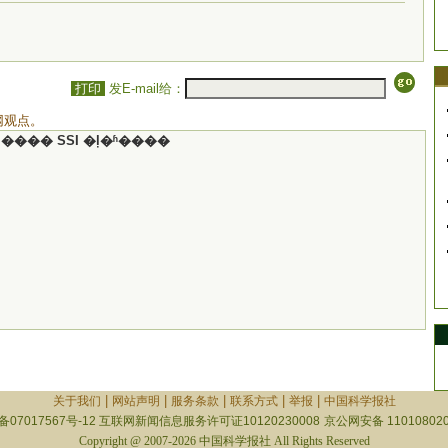
打印
发E-mail给：
网观点。
���� SSI �ļ�ʱ����
|
|
|
|
|
关于我们
网站声明
服务条款
联系方式
举报
中国科学报社
备07017567号-12
互联网新闻信息服务许可证10120230008
京公网安备 110108020
Copyright @ 2007-2026 中国科学报社 All Rights Reserved