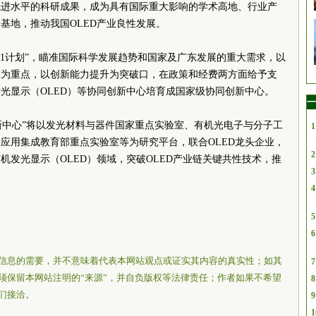
先进水平的科研成果，成为具有国际重大影响的学术高地、行业产
基地，推动我国OLED产业良性发展。
011计划”，瞄准国际科学发展趋势和国家及广东发展的重大需求，以
革为重点，以创新能力提升为突破口，在政策和经费两方面给予支
光显示（OLED）等协同创新中心培育成国家级协同创新中心。
一
创新中心”将以发光材料与器件国家重点实验室、有机光电子与分子工
1
应用集成教育部重点实验室等为研究平台，联合OLED龙头企业，
2
机发光显示（OLED）领域，突破OLED产业链关键共性技术，推
3
4
5
6
信息的需要，并不意味着代表本网站观点或证实其内容的真实性；如其
7
须保留本网站注明的“来源”，并自负版权等法律责任；作者如果不希望
8
们接洽。
9
1