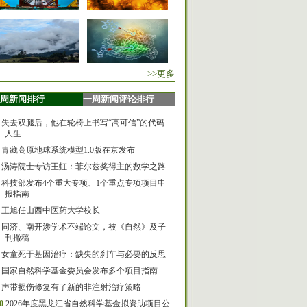
>>更多
周新闻排行
一周新闻评论排行
失去双腿后，他在轮椅上书写“高可信”的代码
人生
青藏高原地球系统模型1.0版在京发布
汤涛院士专访王虹：菲尔兹奖得主的数学之路
科技部发布4个重大专项、1个重点专项项目申
报指南
王旭任山西中医药大学校长
同济、南开涉学术不端论文，被《自然》及子
刊撤稿
女童死于基因治疗：缺失的刹车与必要的反思
国家自然科学基金委员会发布多个项目指南
声带损伤修复有了新的非注射治疗策略
0
2026年度黑龙江省自然科学基金拟资助项目公