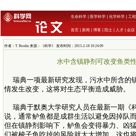
生命科学
|
医学科学
|
化学科学
|
工程
首页
|
新闻
|
博客
|
院士
|
人才
|
会议
作者：T. Brodin 来源：《科学》 发布时间：2013-2-18 10:24:09
水中含镇静剂可改变鱼类
瑞典一项最新研究发现，污水中所含的
情发生改变，这将对生态平衡造成威胁。
瑞典于默奥大学研究人员在最新一期《
说，通常鲈鱼都是成群生活以避免因掉队
但在镇静剂影响下，鲈鱼会变得暴力、凶
们被梭子鱼吃掉的风险就大大增加。这也