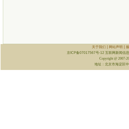
|
|
关于我们
网站声明
京ICP备07017567号-12
互联网新闻信息服
Copyright @ 2007-
地址：北京市海淀区中关村