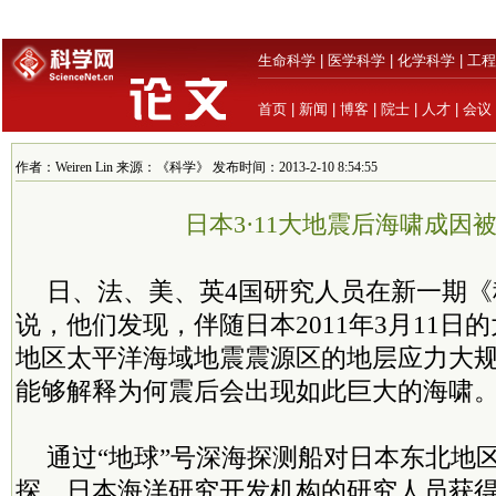
生命科学
|
医学科学
|
化学科学
|
工程
首页
|
新闻
|
博客
|
院士
|
人才
|
会议
作者：Weiren Lin 来源：《科学》 发布时间：2013-2-10 8:54:55
日本3·11大地震后海啸成因
日、法、美、英4国研究人员在新一期
说，他们发现，伴随日本2011年3月11日
地区太平洋海域地震震源区的地层应力大
能够解释为何震后会出现如此巨大的海啸
通过“地球”号深海探测船对日本东北地
探，日本海洋研究开发机构的研究人员获