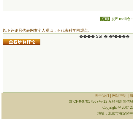
打印
发E-mail给
以下评论只代表网友个人观点，不代表科学网观点。
���� SSI �ļ�ʱ����
|
|
关于我们
网站声明
京ICP备07017567号-12
互联网新闻信息服
Copyright @ 2007-
地址：北京市海淀区中关村