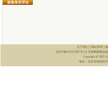
|
|
关于我们
网站声明
京ICP备07017567号-12
互联网新闻信息服
Copyright @ 2007-
地址：北京市海淀区中关村