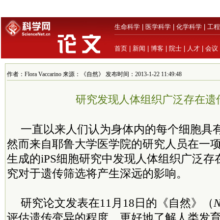
生命科学
|
医学科学
|
化学科学
|
工程
首页
|
新闻
|
博客
|
院士
|
人才
|
会议
作者：Flora Vaccarino 来源：《自然》 发布时间：2013-1-22 11:49:48
研究发现人体组织广泛存在遗
一直以来人们认为身体内的每个细胞具有
然而来自耶鲁大学医学院的研究人员在一
生成的iPS细胞研究中发现人体组织广泛
究对于遗传筛选将产生深远的影响。
研究论文发表在11月18日的《自然》（
N
评估遗传变异的程度，更好地了解人类发