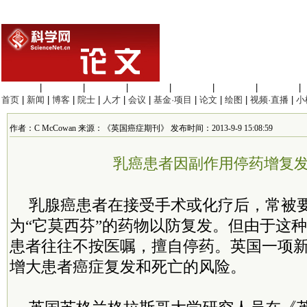
生命科学
|
医学科学
|
化学科学
|
工程材料
|
信息科学
|
地球科学
|
数理科学
|
首页
|
新闻
|
博客
|
院士
|
人才
|
会议
|
基金·项目
|
论文
|
绘图
|
视频·直播
|
小
作者：C McCowan 来源：《英国癌症期刊》 发布时间：2013-9-9 15:08:59
乳癌患者因副作用停药增复
乳腺癌患者在接受手术或化疗后，常被
为“它莫西芬”的药物以防复发。但由于这
患者往往不按医嘱，擅自停药。英国一项
增大患者癌症复发和死亡的风险。