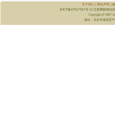
|
|
关于我们
网站声明
京ICP备07017567号-12
互联网新闻信息服
Copyright @ 2007-
地址：北京市海淀区中关村