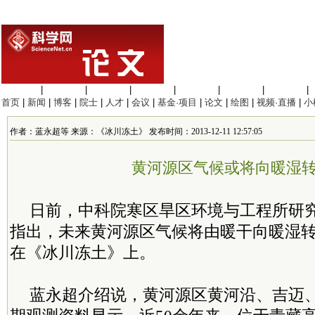
生命科学
|
医学科学
|
化学科学
|
工程材料
|
信息科学
|
地球科学
|
数理科学
|
首页
|
新闻
|
博客
|
院士
|
人才
|
会议
|
基金·项目
|
论文
|
绘图
|
视频·直播
|
小
作者：蓝永超等 来源：《冰川冻土》 发布时间：2013-12-11 12:57:05
黄河源区气候或将向暖湿
日前，中科院寒区旱区环境与工程所研
指出，未来黄河源区气候将由暖干向暖湿
在《冰川冻土》上。
蓝永超介绍说，黄河源区黄河沿、吉迈