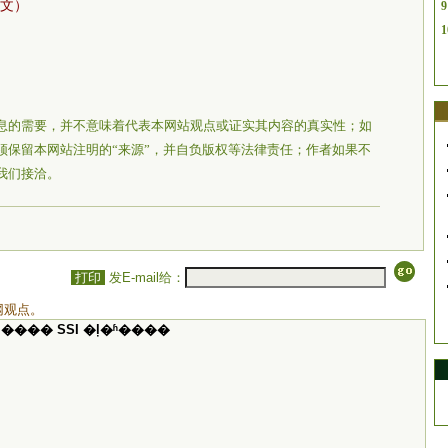
文）
9
1
息的需要，并不意味着代表本网站观点或证实其内容的真实性；如
须保留本网站注明的“来源”，并自负版权等法律责任；作者如果不
我们接洽。
打印
发E-mail给：
网观点。
���� SSI �ļ�ʱ����