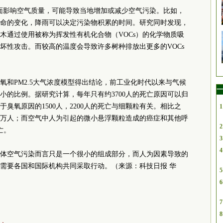
面影响空气质量，可能导致当地增加或减少空气污染。比如，
命的变化，降雨可以决定污染物积累的时间。研究同时发现，
木通过使用被称为挥发性有机化合物（VOCs）的化学物质吸
坏性攻击。而较高的温度会导致许多树种排放出更多的VOCs
的臭氧和PM2.5大气浓度模型得出结论，前工业化时代以来与气候
一
小的比例。据研究计算，每年只有约3700人的死亡原因可以归
臭氧原因的1500人，2200人的死亡与细颗粒有关。相比之
1
7万人；而空气中人为引起的微小悬浮颗粒造成的癌症和其他呼
2
亡。
3
4
体空气污染而言只是一个很小的组成部分，而人为因素导致的
需要各国和国际机构共同采取行动。（来源：科技日报 华
5
6
7
8