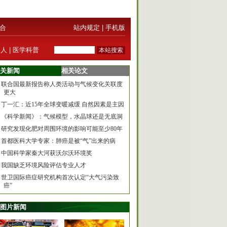
合
站内规定
|
手机版
器人
|
医学科普
关新闻
相关论文
联合国最新报告称人类活动与气候变化关联度
更大
丁一汇：近15年全球变暖减缓 自然因素是主因
《科学新闻》：气候模型，水晶球还是无底洞
研究发现化肥对周围环境的影响可能至少80年
首都医科大学专家：肺癌是被“气”出来的病
中国科学家秦大河获沃尔沃环境奖
我国缺乏环境风险评估专业人才
世卫国际癌症研究机构首次认定“大气污染致
癌”
图片新闻