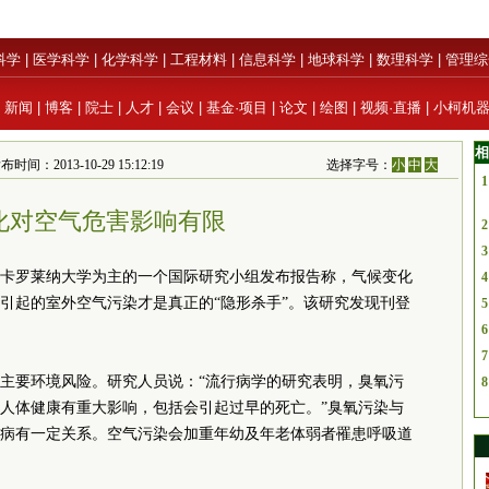
科学
|
医学科学
|
化学科学
|
工程材料
|
信息科学
|
地球科学
|
数理科学
|
管理综
|
新闻
|
博客
|
院士
|
人才
|
会议
|
基金·项目
|
论文
|
绘图
|
视频·直播
|
小柯机
相
：2013-10-29 15:12:19
选择字号：
小
中
大
1
化对空气危害影响有限
2
3
卡罗莱纳大学为主的一个国际研究小组发布报告称，气候变化
4
引起的室外空气污染才是真正的“隐形杀手”。该研究发现刊登
5
6
7
主要环境风险。研究人员说：“流行病学的研究表明，臭氧污
8
5，对人体健康有重大影响，包括会引起过早的死亡。”臭氧污染与
病有一定关系。空气污染会加重年幼及年老体弱者罹患呼吸道