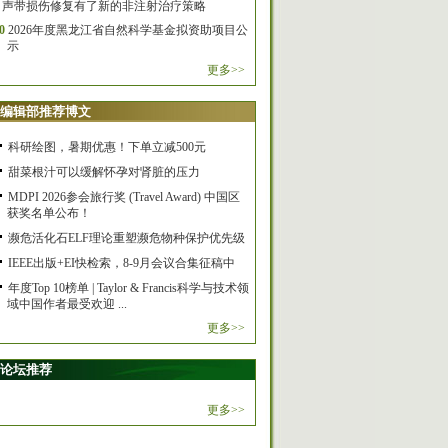
声带损伤修复有了新的非注射治疗策略
0
2026年度黑龙江省自然科学基金拟资助项目公
示
更多>>
编辑部推荐博文
科研绘图，暑期优惠！下单立减500元
甜菜根汁可以缓解怀孕对肾脏的压力
MDPI 2026参会旅行奖 (Travel Award) 中国区
获奖名单公布！
濒危活化石ELF理论重塑濒危物种保护优先级
IEEE出版+EI快检索，8-9月会议合集征稿中
年度Top 10榜单 | Taylor & Francis科学与技术领
域中国作者最受欢迎 ...
更多>>
论坛推荐
更多>>