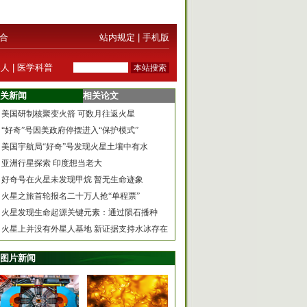
合
站内规定
|
手机版
器人
|
医学科普
关新闻
相关论文
美国研制核聚变火箭 可数月往返火星
“好奇”号因美政府停摆进入“保护模式”
美国宇航局“好奇”号发现火星土壤中有水
亚洲行星探索 印度想当老大
好奇号在火星未发现甲烷 暂无生命迹象
火星之旅首轮报名二十万人抢“单程票”
火星发现生命起源关键元素：通过陨石播种
火星上并没有外星人基地 新证据支持水冰存在
图片新闻