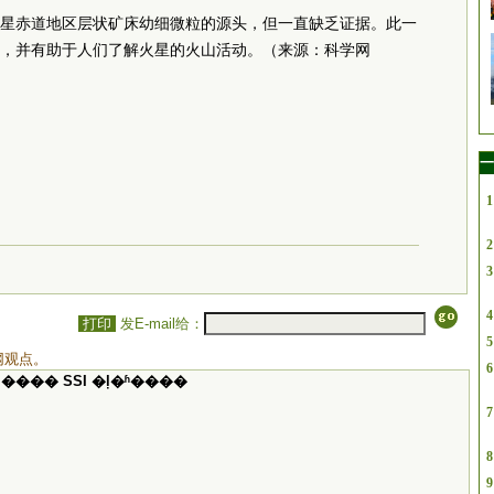
星赤道地区层状矿床幼细微粒的源头，但一直缺乏证据。此一
，并有助于人们了解火星的火山活动。（来源：科学网
一
1
2
3
4
打印
发E-mail给：
5
网观点。
6
���� SSI �ļ�ʱ����
7
8
9