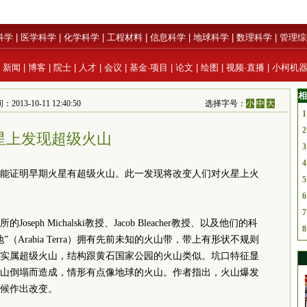
科学
|
医学科学
|
化学科学
|
工程材料
|
信息科学
|
地球科学
|
数理科学
|
管理综
|
新闻
|
博客
|
院士
|
人才
|
会议
|
基金·项目
|
论文
|
绘图
|
视频·直播
|
小柯机
相
13-10-11 12:40:50
选择字号：
小
中
大
1
2
星上发现超级火山
3
4
能证明早期火星有超级火山。此一发现将改变人们对火星上火
5
6
7
ph Michalski教授、Jacob Bleacher教授、以及他们的科
8
Arabia Terra）拥有先前未知的火山带，带上有形状不规则
实属超级火山，结构跟黄石国家公园的火山类似。坑口特征显
山倒塌而造成，情形有点像地球的火山。作者指出，火山爆发
候作出改变。