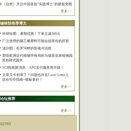
0
《自然》关注中国首批“实践博士”的硬核突围
更多>>
编辑部推荐博文
科研绘图，暑期优惠！下单立减500元
广泛使用的聚乙烯塑料可能会损害你的肝脏
波尔图：杜罗河畔的惊魂与治愈
塑造欧洲近代植物学格局的马德里皇家植物园
里程碑式园长
SCI投稿新消息：APC支付服务再升级！
文章又卡初审了？问题也许在Cover Letter上，
这份写作指南+模板拿好！
更多>>
论坛推荐
更多>>
32783