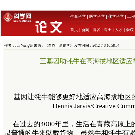
生命科学
|
医学科学
|
化学科学
|
工程
首页
|
新闻
|
博客
|
院士
|
人才
|
会议
作者：Jun Wang等 来源：《自然—遗传学》 发布时间：2012-7-3 10:58:54
三基因助牦牛在高海拔地区适应
基因让牦牛能够更好地适应高海拔地区
Dennis Jarvis/Creative Com
在过去的4000年里，生活在青藏高原
是普通的牛来驮载货物。虽然牛和牦牛有