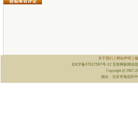
|
|
关于我们
网站声明
京ICP备07017567号-12
互联网新闻信息服
Copyright @ 2007-
地址：北京市海淀区中关村