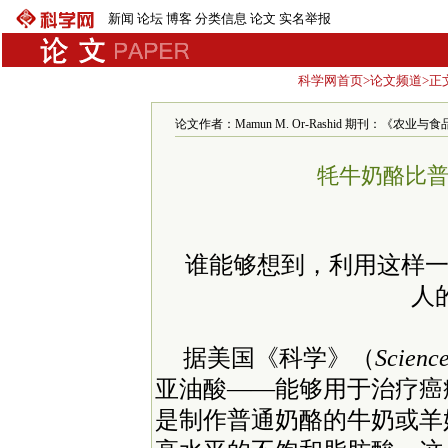
新闻
论坛
博客
分类信息
论文
实名举报
科学网首页
>
论文频道
>正
论文作者：Mamun M. Or-Rashid 期刊：《农业与食品
牦牛奶酪比
谁能够想到，利用这样
人
据美国《科学》（
Scienc
亚油酸——能够用于治疗癌
是制作普通奶酪的牛奶或羊