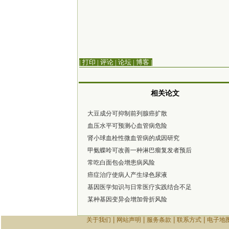
| 打印
|
评论
|
论坛
|
博客
|
相关论文
大豆成分可抑制前列腺癌扩散
血压水平可预测心血管病危险
肾小球血栓性微血管病的成因研究
甲氨蝶呤可改善一种淋巴瘤复发者预后
常吃白面包会增患病风险
癌症治疗使病人产生绿色尿液
基因医学知识与日常医疗实践结合不足
某种基因变异会增加骨折风险
|
|
|
|
关于我们
网站声明
服务条款
联系方式
电子地