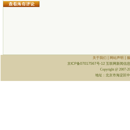
|
|
关于我们
网站声明
京ICP备07017567号-12
互联网新闻信息服
Copyright @ 2007-
地址：北京市海淀区中关村