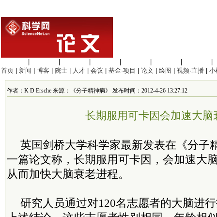
生命科学
|
医学科学
|
化学科学
|
工程材料
|
信息科学
|
地球科学
|
数理科学
|
首页
|
新闻
|
博客
|
院士
|
人才
|
会议
|
基金·项目
|
论文
|
绘图
|
视频·直播
|
小
作者：K D Ersche 来源：《分子精神病》 发布时间：2012-4-26 13:27:12
长期服用可卡因会加速大脑
英国剑桥大学科学家最新发表在《分子
一篇论文称，长期服用可卡因，会加速大
从而加快大脑衰老进程。
研究人员通过对120名志愿者的大脑进